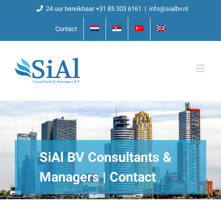
Ga
24 uur bereikbaar +31 85 303 6161
|
info@sialbv.nl
naar
Contact
inhoud
SiAl BV Consultants &
Managers | Contact