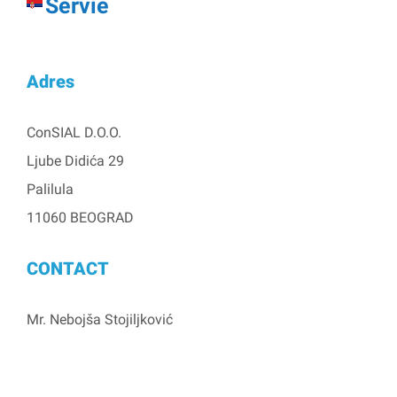
Servië
Adres
ConSIAL D.O.O.
Ljube Didića 29
Palilula
11060 BEOGRAD
CONTACT
Mr. Nebojša Stojiljković